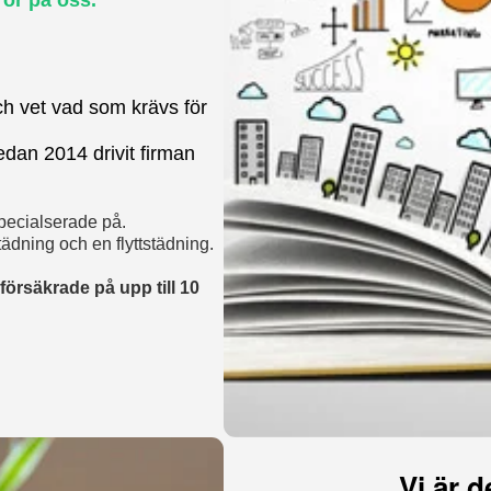
ror på oss.
 och vet vad som krävs för
dan 2014 drivit firman
 specialserade på.
ädning och en flyttstädning.
försäkrade på upp till 10
Vi är d