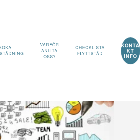
VARFÖR
KONTA
BOKA
CHECKLISTA
KT
ANLITA
TSTÄDNING
FLYTTSTÄD
INFO
OSS?