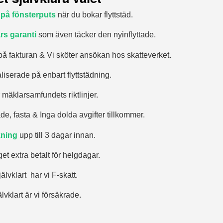
 på fönsterputs
när du bokar flyttstäd.
rs garanti
som även täcker den nyinflyttade.
på fakturan & Vi sköter ansökan hos skatteverket.
aliserade på enbart flyttstädning.
r mäklarsamfundets riktlinjer.
de, fasta & Inga dolda avgifter tillkommer.
ning
upp till 3 dagar innan.
nget extra betalt för helgdagar.
jälvklart har vi F-skatt.
älvklart är vi försäkrade.