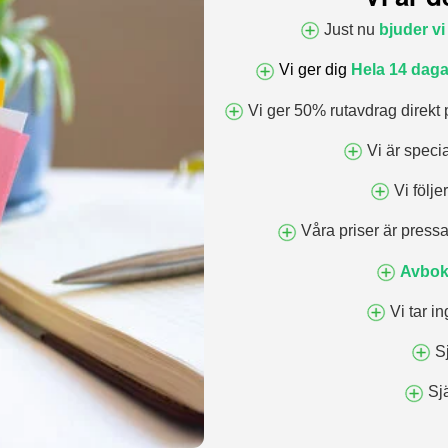
Just nu
bjuder vi
Vi ger dig
Hela 14 daga
Vi ger 50% rutavdrag direkt 
Vi är speci
Vi följe
Våra priser är pressa
Avbok
Vi tar i
S
Sj