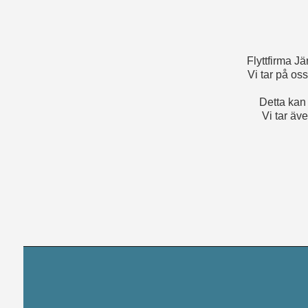
Flyttfirma J
Vi tar på os
Detta kan 
Vi tar äv