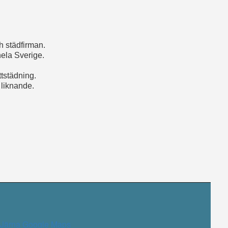
h städfirman.
hela Sverige.
ttstädning.
 liknande.