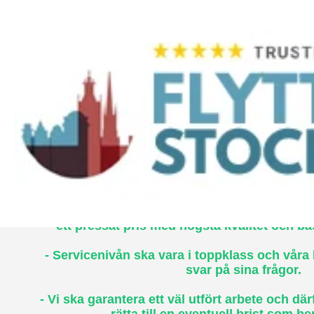
Vår affärsidé är simpel
- Vi ska utföra flytt & städtjänster åt företag 
ett pressat pris med högsta kvalitet och bäs
- Servicenivån ska vara i toppklass och våra
svar på sina frågor.
- Vi ska garantera ett väl utfört arbete och där