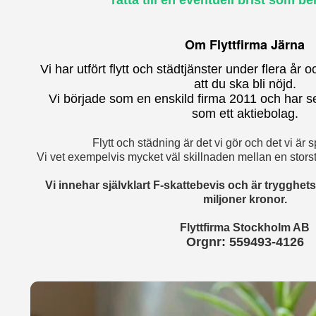
rätta till en eventuell brist som be
Om Flyttfirma Järna
Vi har utfört flytt och städtjänster under flera år
att du ska bli nöjd.
Vi började som en enskild firma 2011 och har se
som ett aktiebolag.
Flytt och städning är det vi gör och det vi är
Vi vet exempelvis mycket väl skillnaden mellan en storst
Vi innehar självklart F-skattebevis och är trygghets
miljoner kronor.
Flyttfirma Stockholm AB
Orgnr: 559493-4126